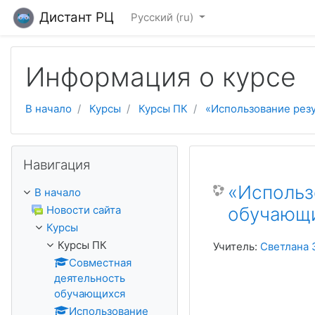
Перейти к основному содержанию
Дистант РЦ
Русский ‎(ru)‎
Информация о курсе
В начало
Курсы
Курсы ПК
«Использование резу
Пропустить Навигация
Навигация
«Использ
В начало
Новости сайта
обучающи
Курсы
Курсы ПК
Учитель:
Светлана 
Совместная
деятельность
обучающихся
Использование